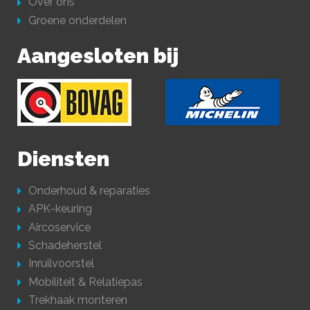
Over ons
Groene onderdelen
Aangesloten bij
Diensten
Onderhoud & reparaties
APK-keuring
Aircoservice
Schadeherstel
Inruilvoorstel
Mobiliteit & Relatiepas
Trekhaak monteren