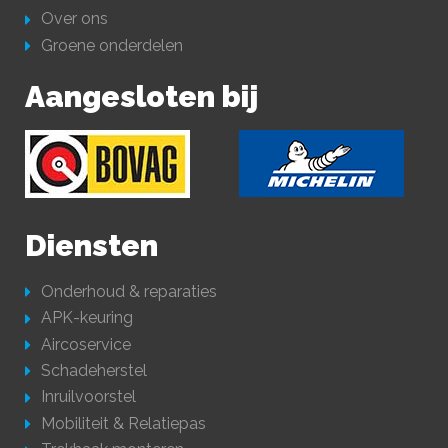
Over ons
Groene onderdelen
Aangesloten bij
Diensten
Onderhoud & reparaties
APK-keuring
Aircoservice
Schadeherstel
Inruilvoorstel
Mobiliteit & Relatiepas