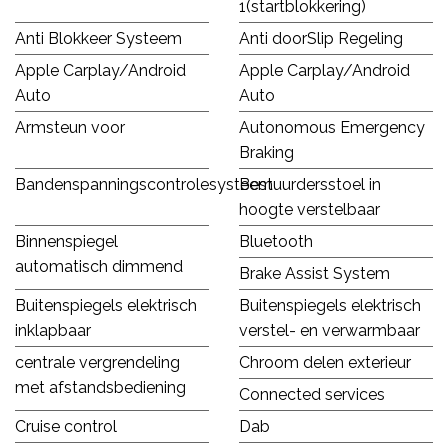
1(startblokkering)
Anti Blokkeer Systeem
Anti doorSlip Regeling
Apple Carplay/Android
Apple Carplay/Android
Auto
Auto
Armsteun voor
Autonomous Emergency
Braking
Bandenspanningscontrolesysteem
Bestuurdersstoel in
hoogte verstelbaar
Binnenspiegel
Bluetooth
automatisch dimmend
Brake Assist System
Buitenspiegels elektrisch
Buitenspiegels elektrisch
inklapbaar
verstel- en verwarmbaar
centrale vergrendeling
Chroom delen exterieur
met afstandsbediening
Connected services
Cruise control
Dab