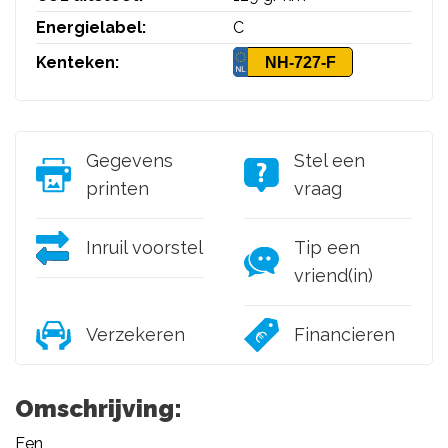
Energielabel:
C
Kenteken:
NH-727-F
Gegevens
Stel een
printen
vraag
Inruil voorstel
Tip een
vriend(in)
Verzekeren
Financieren
Omschrijving:
Een