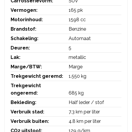
Carrosserievorm:
SUV
Vermogen:
165 pk
Motorinhoud:
1598 cc
Brandstof:
Benzine
Schakeling:
Automaat
Deuren:
5
Lak:
metallic
Marge/BTW:
Marge
Trekgewicht geremd:
1.550 kg
Trekgewicht
ongeremd:
685 kg
Bekleding:
Half leder / stof
Verbruik stad:
7.3 km per liter
Verbruik buiten:
4.8 km per liter
CO2 uitstoot:
129 g/km