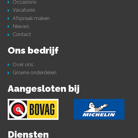
Occasions
Vacatures
Afspraak maken
Nieuws
Contact
Ons bedrijf
Over ons
Groene onderdelen
Aangesloten bij
Diensten