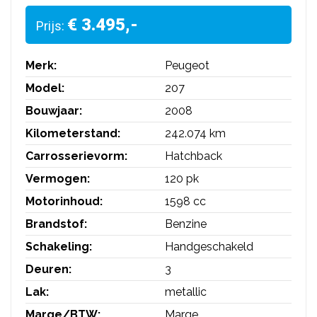
€ 3.495,-
Prijs:
Merk:
Peugeot
Model:
207
Bouwjaar:
2008
Kilometerstand:
242.074 km
Carrosserievorm:
Hatchback
Vermogen:
120 pk
Motorinhoud:
1598 cc
Brandstof:
Benzine
Schakeling:
Handgeschakeld
Deuren:
3
Lak:
metallic
Marge/BTW:
Marge