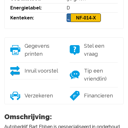
Energielabel:
D
Kenteken:
NF-014-X
Gegevens
Stel een
printen
vraag
Inruil voorstel
Tip een
vriend(in)
Verzekeren
Financieren
Omschrijving:
Autobedrijf Bart Ebben is gespecialiseerd in onderhoud,