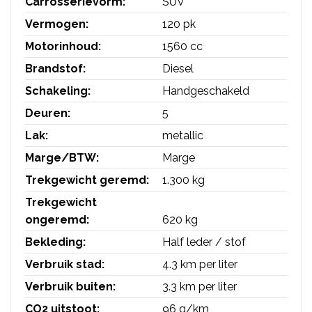
Carrosserievorm:
SUV
Vermogen:
120 pk
Motorinhoud:
1560 cc
Brandstof:
Diesel
Schakeling:
Handgeschakeld
Deuren:
5
Lak:
metallic
Marge/BTW:
Marge
Trekgewicht geremd:
1.300 kg
Trekgewicht
ongeremd:
620 kg
Bekleding:
Half leder / stof
Verbruik stad:
4.3 km per liter
Verbruik buiten:
3.3 km per liter
CO2 uitstoot:
96 g/km