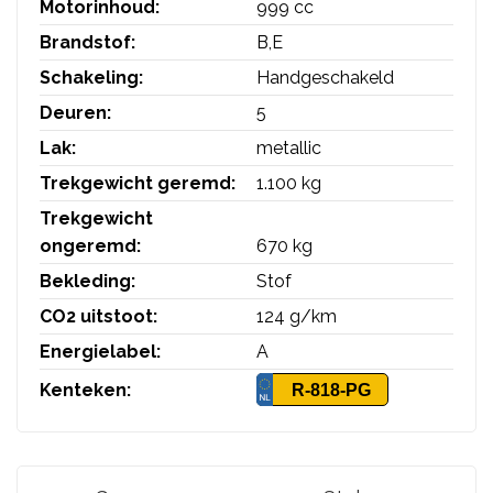
Motorinhoud:
999 cc
Brandstof:
B,E
Schakeling:
Handgeschakeld
Deuren:
5
Lak:
metallic
Trekgewicht geremd:
1.100 kg
Trekgewicht
ongeremd:
670 kg
Bekleding:
Stof
CO2 uitstoot:
124 g/km
Energielabel:
A
Kenteken:
R-818-PG