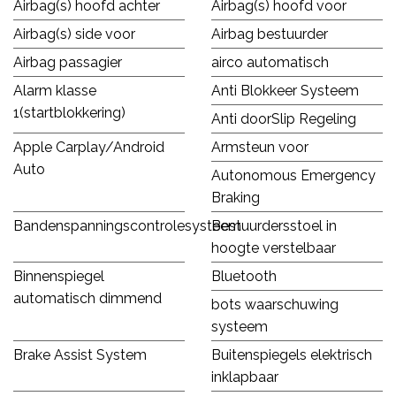
Airbag(s) hoofd achter
Airbag(s) hoofd voor
Airbag(s) side voor
Airbag bestuurder
Airbag passagier
airco automatisch
Alarm klasse
Anti Blokkeer Systeem
1(startblokkering)
Anti doorSlip Regeling
Apple Carplay/Android
Armsteun voor
Auto
Autonomous Emergency
Braking
Bandenspanningscontrolesysteem
Bestuurdersstoel in
hoogte verstelbaar
Binnenspiegel
Bluetooth
automatisch dimmend
bots waarschuwing
systeem
Brake Assist System
Buitenspiegels elektrisch
inklapbaar