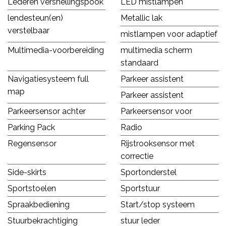
Lederen versnellingspook
LED mistlampen
lendesteun(en)
Metallic lak
verstelbaar
mistlampen voor adaptief
Multimedia-voorbereiding
multimedia scherm
standaard
Navigatiesysteem full
Parkeer assistent
map
Parkeer assistent
Parkeersensor achter
Parkeersensor voor
Parking Pack
Radio
Regensensor
Rijstrooksensor met
correctie
Side-skirts
Sportonderstel
Sportstoelen
Sportstuur
Spraakbediening
Start/stop systeem
Stuurbekrachtiging
stuur leder