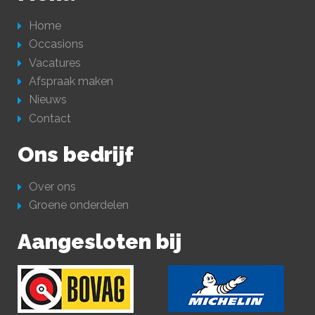
Home
Occasions
Vacatures
Afspraak maken
Nieuws
Contact
Ons bedrijf
Over ons
Groene onderdelen
Aangesloten bij