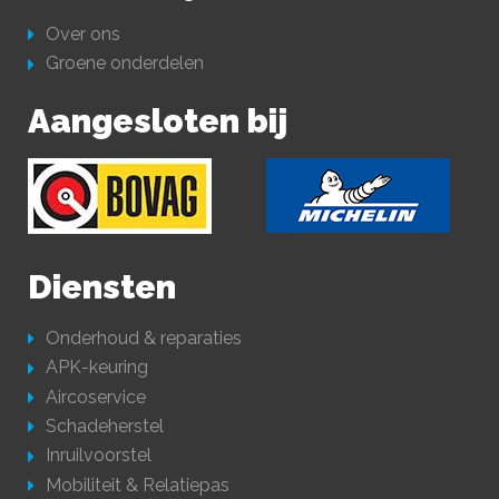
Over ons
Groene onderdelen
Aangesloten bij
Diensten
Onderhoud & reparaties
APK-keuring
Aircoservice
Schadeherstel
Inruilvoorstel
Mobiliteit & Relatiepas