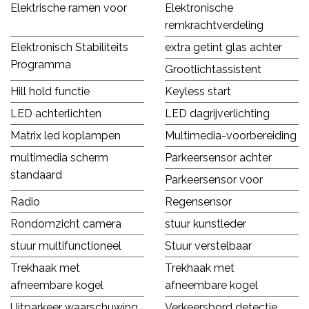
Elektrische ramen voor
Elektronische
remkrachtverdeling
Elektronisch Stabiliteits
extra getint glas achter
Programma
Grootlichtassistent
Hill hold functie
Keyless start
LED achterlichten
LED dagrijverlichting
Matrix led koplampen
Multimedia-voorbereiding
multimedia scherm
Parkeersensor achter
standaard
Parkeersensor voor
Radio
Regensensor
Rondomzicht camera
stuur kunstleder
stuur multifunctioneel
Stuur verstelbaar
Trekhaak met
Trekhaak met
afneembare kogel
afneembare kogel
Uitparkeer waarschuwing
Verkeersbord detectie