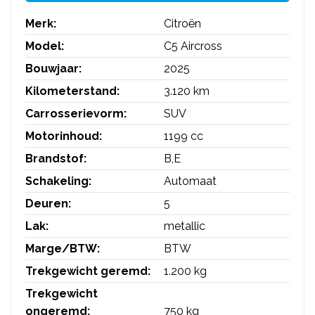
Merk:
Citroën
Model:
C5 Aircross
Bouwjaar:
2025
Kilometerstand:
3.120 km
Carrosserievorm:
SUV
Motorinhoud:
1199 cc
Brandstof:
B,E
Schakeling:
Automaat
Deuren:
5
Lak:
metallic
Marge/BTW:
BTW
Trekgewicht geremd:
1.200 kg
Trekgewicht
ongeremd:
750 kg