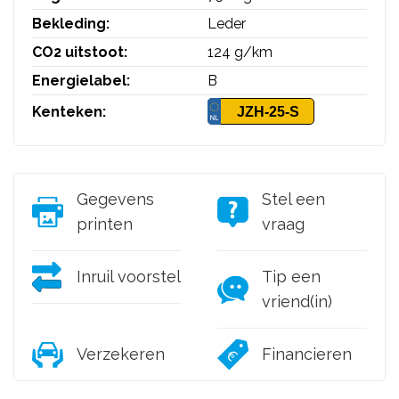
Bekleding:
Leder
CO2 uitstoot:
124 g/km
Energielabel:
B
Kenteken:
JZH-25-S
Gegevens
Stel een
printen
vraag
Inruil voorstel
Tip een
vriend(in)
Verzekeren
Financieren