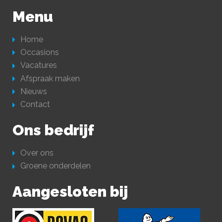
Menu
Home
Occasions
Vacatures
Afspraak maken
Nieuws
Contact
Ons bedrijf
Over ons
Groene onderdelen
Aangesloten bij