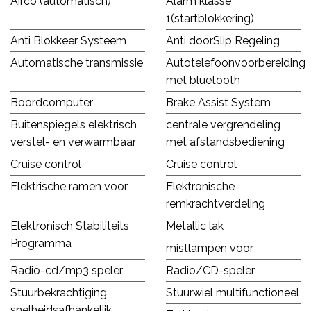
Airco (automatisch)
Alarm klasse
1(startblokkering)
Anti Blokkeer Systeem
Anti doorSlip Regeling
Automatische transmissie
Autotelefoonvoorbereiding
met bluetooth
Boordcomputer
Brake Assist System
Buitenspiegels elektrisch
centrale vergrendeling
verstel- en verwarmbaar
met afstandsbediening
Cruise control
Cruise control
Elektrische ramen voor
Elektronische
remkrachtverdeling
Elektronisch Stabiliteits
Metallic lak
Programma
mistlampen voor
Radio-cd/mp3 speler
Radio/CD-speler
Stuurbekrachtiging
Stuurwiel multifunctioneel
snelheidsafhankelijk