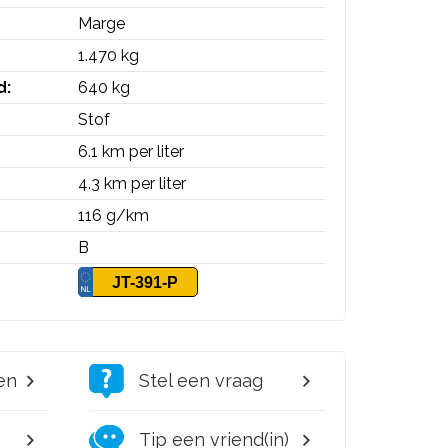
Marge
1.470 kg
d:
640 kg
Stof
6.1 km per liter
4.3 km per liter
116 g/km
B
JT-391-P
en
Stel een vraag
Tip een vriend(in)