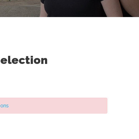
Selection
ions