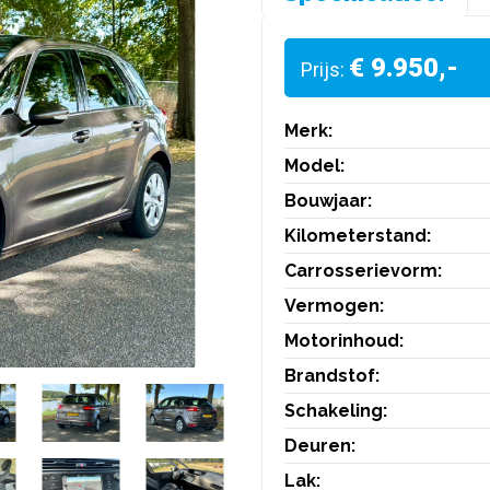
€ 9.950,-
Prijs:
Merk:
Model:
Bouwjaar:
Kilometerstand:
Carrosserievorm:
Vermogen:
Motorinhoud:
Brandstof:
Schakeling:
Deuren:
Lak: