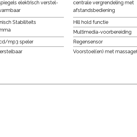
piegels elektrisch verstel-
centrale vergrendeling met
warmbaar
afstandsbediening
nisch Stabiliteits
Hill hold functie
amma
Multimedia-voorbereiding
cd/mp3 speler
Regensensor
erstelbaar
Voorstoel(en) met massagef