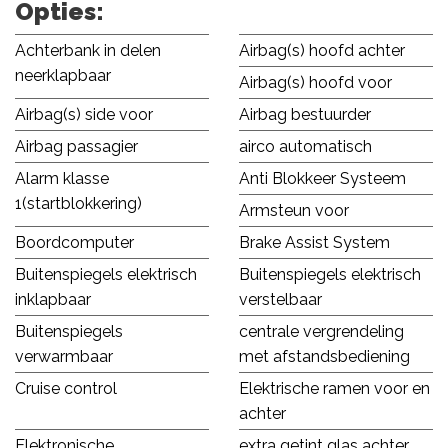
Opties:
Achterbank in delen
Airbag(s) hoofd achter
neerklapbaar
Airbag(s) hoofd voor
Airbag(s) side voor
Airbag bestuurder
Airbag passagier
airco automatisch
Alarm klasse
Anti Blokkeer Systeem
1(startblokkering)
Armsteun voor
Boordcomputer
Brake Assist System
Buitenspiegels elektrisch
Buitenspiegels elektrisch
inklapbaar
verstelbaar
Buitenspiegels
centrale vergrendeling
verwarmbaar
met afstandsbediening
Cruise control
Elektrische ramen voor en
achter
Elektronische
extra getint glas achter