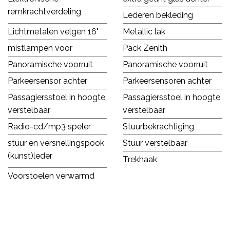
remkrachtverdeling
Lederen bekleding
Lichtmetalen velgen 16"
Metallic lak
mistlampen voor
Pack Zenith
Panoramische voorruit
Panoramische voorruit
Parkeersensor achter
Parkeersensoren achter
Passagiersstoel in hoogte
Passagiersstoel in hoogte
verstelbaar
verstelbaar
Radio-cd/mp3 speler
Stuurbekrachtiging
stuur en versnellingspook
Stuur verstelbaar
(kunst)leder
Trekhaak
Voorstoelen verwarmd