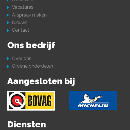
Vacatures
Afspraak maken
Nieuws
Contact
Ons bedrijf
Over ons
Groene onderdelen
Aangesloten bij
Diensten