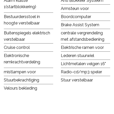
Alarm klasse
Anti Blokkeer Systeem
1(startblokkering)
Armsteun voor
Bestuurdersstoel in
Boordcomputer
hoogte verstelbaar
Brake Assist System
Buitenspiegels elektrisch
centrale vergrendeling
verstelbaar
met afstandsbediening
Cruise control
Elektrische ramen voor
Elektronische
Lederen stuurwiel
remkrachtverdeling
Lichtmetalen velgen 16"
mistlampen voor
Radio-cd/mp3 speler
Stuurbekrachtiging
Stuur verstelbaar
Velours bekleding