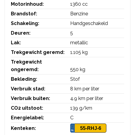
Motorinhoud:
1360 cc
Brandstof:
Benzine
Schakeling:
Handgeschakeld
Deuren:
5
Lak:
metallic
Trekgewicht geremd:
1.105 kg
Trekgewicht
ongeremd:
550 kg
Bekleding:
Stof
Verbruik stad:
8 km per liter
Verbruik buiten:
4.9 km per liter
CO2 uitstoot:
139 g/km
Energielabel:
C
Kenteken:
55-RHJ-6