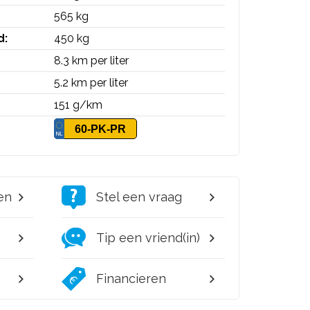
565 kg
d:
450 kg
8.3 km per liter
5.2 km per liter
151 g/km
60-PK-PR
en
Stel een vraag
Tip een vriend(in)
Financieren