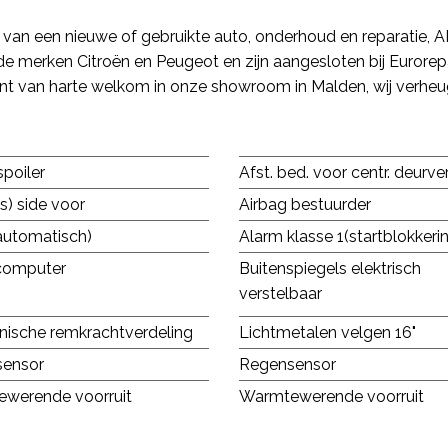
 van een nieuwe of gebruikte auto, onderhoud en reparatie, A
 in de merken Citroën en Peugeot en zijn aangesloten bij Euro
bent van harte welkom in onze showroom in Malden, wij verh
poiler
Afst. bed. voor centr. deurver
s) side voor
Airbag bestuurder
automatisch)
Alarm klasse 1(startblokkeri
computer
Buitenspiegels elektrisch
verstelbaar
onische remkrachtverdeling
Lichtmetalen velgen 16"
ensor
Regensensor
werende voorruit
Warmtewerende voorruit