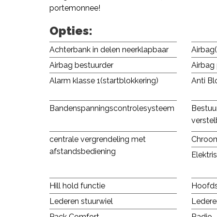
portemonnee!
Opties:
Achterbank in delen neerklapbaar
Airbag(
Airbag bestuurder
Airbag
Alarm klasse 1(startblokkering)
Anti B
Bandenspanningscontrolesysteem
Bestuu
verstel
centrale vergrendeling met
Chroom
afstandsbediening
Elektr
Hill hold functie
Hoofds
Lederen stuurwiel
Ledere
Pack Comfort
Radio