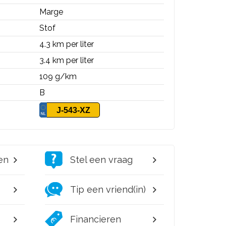
Marge
Stof
4.3 km per liter
3.4 km per liter
109 g/km
B
J-543-XZ
en
Stel een vraag
Tip een vriend(in)
Financieren