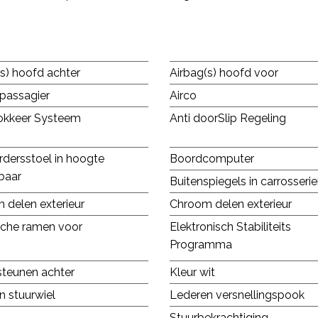
s) hoofd achter
Airbag(s) hoofd voor
 passagier
Airco
lokkeer Systeem
Anti doorSlip Regeling
rdersstoel in hoogte
Boordcomputer
baar
Buitenspiegels in carrosserie
 delen exterieur
Chroom delen exterieur
ische ramen voor
Elektronisch Stabiliteits
Programma
teunen achter
Kleur wit
n stuurwiel
Lederen versnellingspook
Stuurbekrachtiging