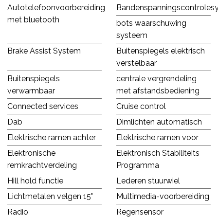
Autotelefoonvoorbereiding
Bandenspanningscontroles
met bluetooth
bots waarschuwing
systeem
Brake Assist System
Buitenspiegels elektrisch
verstelbaar
Buitenspiegels
centrale vergrendeling
verwarmbaar
met afstandsbediening
Connected services
Cruise control
Dab
Dimlichten automatisch
Elektrische ramen achter
Elektrische ramen voor
Elektronische
Elektronisch Stabiliteits
remkrachtverdeling
Programma
Hill hold functie
Lederen stuurwiel
Lichtmetalen velgen 15"
Multimedia-voorbereiding
Radio
Regensensor