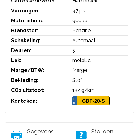
Carrosserievorm:
Hatchback
Vermogen:
97 pk
Motorinhoud:
999 cc
Brandstof:
Benzine
Schakeling:
Automaat
Deuren:
5
Lak:
metallic
Marge/BTW:
Marge
Bekleding:
Stof
CO2 uitstoot:
132 g/km
Kenteken:
GBP-20-S
Gegevens
Stel een