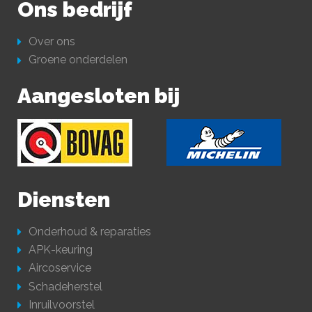
Ons bedrijf
Over ons
Groene onderdelen
Aangesloten bij
Diensten
Onderhoud & reparaties
APK-keuring
Aircoservice
Schadeherstel
Inruilvoorstel