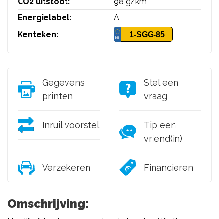
CO2 uitstoot:
98 g/km
Energielabel:
A
Kenteken:
1-SGG-85
Gegevens
Stel een
printen
vraag
Inruil voorstel
Tip een
vriend(in)
Verzekeren
Financieren
Omschrijving: