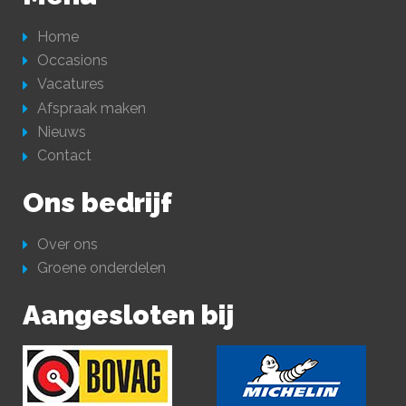
Home
Occasions
Vacatures
Afspraak maken
Nieuws
Contact
Ons bedrijf
Over ons
Groene onderdelen
Aangesloten bij