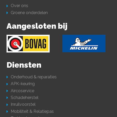
Over ons
Groene onderdelen
Aangesloten bij
Diensten
Onderhoud & reparaties
APK-keuring
Aircoservice
Schadeherstel
Inruilvoorstel
Mobiliteit & Relatiepas