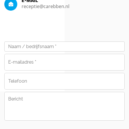
E-MAIL
receptie@carebben.nl
Naam
/
bedrijfsnaam
*
E-
mailadres
*
Telefoon
Bericht