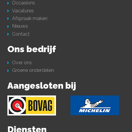
Occasions
Vacatures
Afspraak maken
Nieuws
Contact
Ons bedrijf
Over ons
Groene onderdelen
Aangesloten bij
Diensten