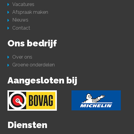
Vacatures
Afspraak maken
Nieuws
Contact
Ons bedrijf
Over ons
Groene onderdelen
Aangesloten bij
Diensten